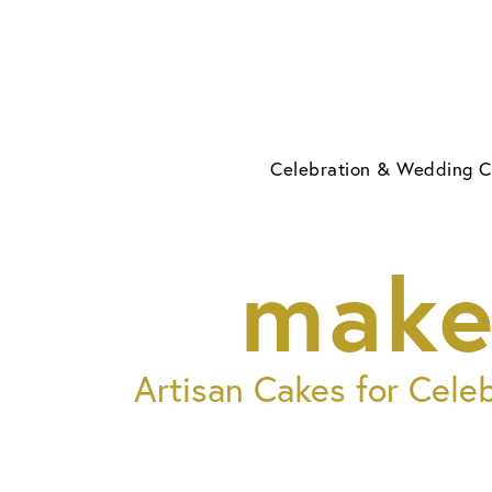
Skip
to
content
Celebration & Wedding 
make
Artisan Cakes for Cele