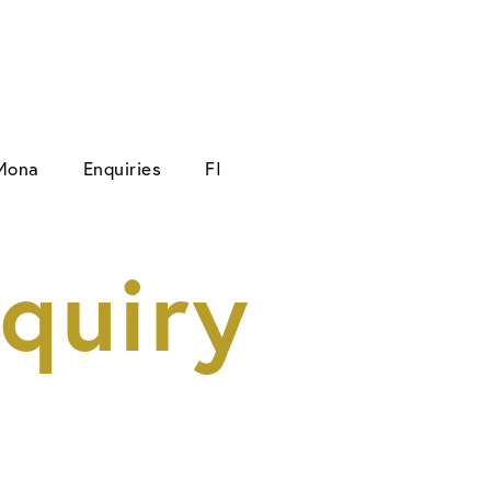
Mona
Enquiries
FI
quiry