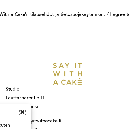
th a Cake'n tilausehdot ja tietosuojakäytännön. / I agree to
Studio
Lauttasaarentie 11
00200 Helsinki
contact@sayitwithacake.fi
kuten