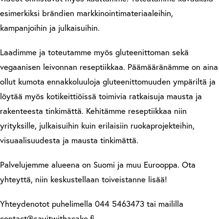
esimerkiksi brändien markkinointimateriaaleihin,
kampanjoihin ja julkaisuihin.
Laadimme ja toteutamme myös gluteenittoman sekä
vegaanisen leivonnan reseptiikkaa. Päämääränämme on aina
ollut kumota ennakkoluuloja gluteenittomuuden ympäriltä ja
löytää myös kotikeittiöissä toimivia ratkaisuja mausta ja
rakenteesta tinkimättä. Kehitämme reseptiikkaa niin
yrityksille, julkaisuihin kuin erilaisiin ruokaprojekteihin,
visuaalisuudesta ja mausta tinkimättä.
Palvelujemme alueena on Suomi ja muu Eurooppa. Ota
yhteyttä, niin keskustellaan toiveistanne lisää!
Yhteydenotot puhelimella 044 5463473 tai maililla
contact@sayitwithacake.fi.