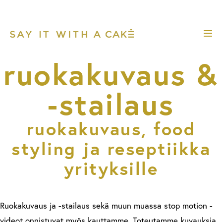
Skip
to
content
Me
Tog
ruoka­kuvaus &
-stailaus
ruokakuvaus, food
styling ja reseptiikka
yrityksille
Ruokakuvaus ja -stailaus sekä muun muassa stop motion -
videot onnistuvat myös kauttamme. Toteutamme kuvauksia