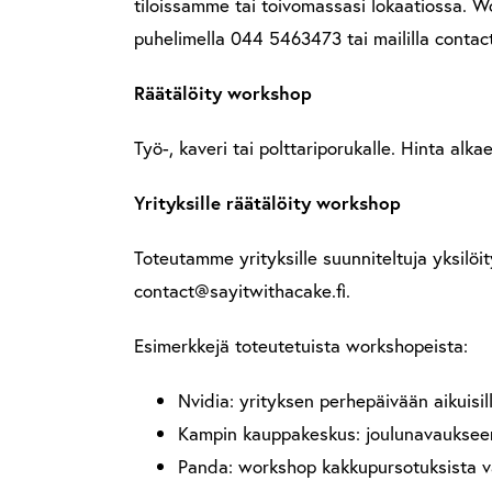
tiloissamme tai toivomassasi lokaatiossa. Wor
puhelimella 044 5463473 tai maililla contac
Räätälöity workshop
Työ-, kaveri tai polttariporukalle. Hinta alkae
Yrityksille räätälöity workshop
Toteutamme yrityksille suunniteltuja yksilöi
contact@sayitwithacake.fi.
Esimerkkejä toteutetuista workshopeista:
Nvidia: yrityksen perhepäivään aikuisil
Kampin kauppakeskus: joulunavaukseen 
Panda: workshop kakkupursotuksista 