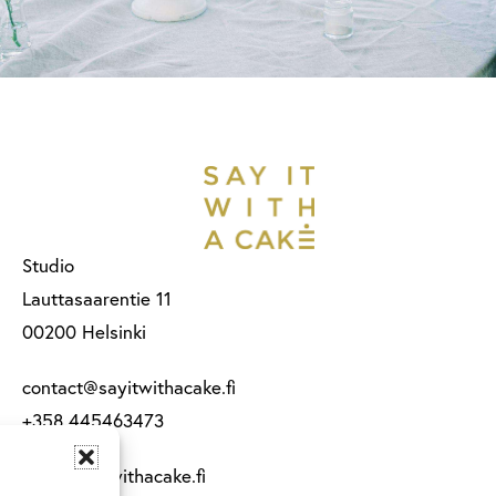
Studio
Lauttasaarentie 11
00200 Helsinki
contact@sayitwithacake.fi
+358 445463473
www.sayitwithacake.fi