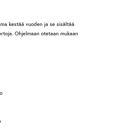
elma kestää vuoden ja se sisältää
skertoja. Ohjelmaan otetaan mukaan
to
o