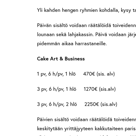
Yli kahden hengen ryhmien kohdalla, kysy ta
Päivän sisältö voidaan räätälöidä toiveidenne
lounaan sekä lahjakassin. Päivä voidaan järj
pidemmän aikaa harrastaneille.
Cake Art & Business
1 pv, 6 h/pv, 1 hlö 470€ (sis. alv)
3 pv, 6 h/pv, 1 hlö 1270€ (sis.alv)
3 pv, 6 h/pv, 2 hlö 2250€ (sis.alv)
Päivien sisältö voidaan räätälöidä toiveidenn
keskitytään yrittäjyyteen kakkutaiteen paris