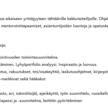
a-aikaiseen yrittäjyyteen tähtääville kakkutaiteilijoille. Ohj
kä mentorointitapaamiset, asiantuntijoiden luentoja ja opetu
oja;
rointivuoden toimintasuunnitelma.
minen. Lyhytportfolio analyysi. Inspiraatio ja luovuus.
otus, vakuutukset, tmi/osakeyhtiö, laskutusohjelmat, kirjanpi
 -markkinat sekä hääkakut
asto, avi, isännöitsijä), ajankäyttö, työn suunnittelu, vuosikell
niapassi ja -suunnitelma, keittiön pyörittäminen