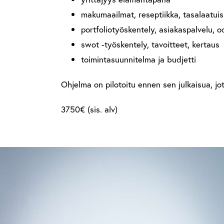
makumaailmat, reseptiikka, tasalaatuisu
portfoliotyöskentely, asiakaspalvelu, o
swot -työskentely, tavoitteet, kertaus
toimintasuunnitelma ja budjetti
Ohjelma on pilotoitu ennen sen julkaisua, jo
3750€ (sis. alv)