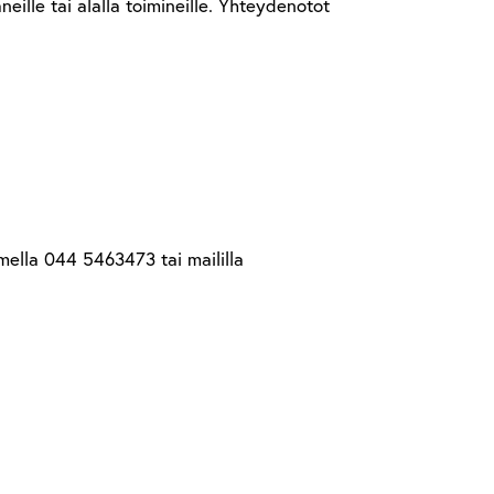
eille tai alalla toimineille. Yhteydenotot
mella 044 5463473 tai maililla