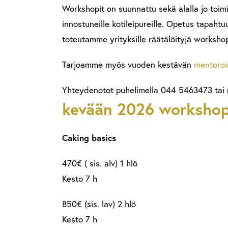
Workshopit on suunnattu sekä alalla jo toimi
innostuneille kotileipureille. Opetus tapahtuu
toteutamme yrityksille räätälöityjä worksho
Tarjoamme myös vuoden kestävän
mentoroi
Yhteydenotot puhelimella 044 5463473 tai m
kevään 2026 workshop
Caking basics
470€ ( sis. alv) 1 hlö
Kesto 7 h
850€ (sis. lav) 2 hlö
Kesto 7 h