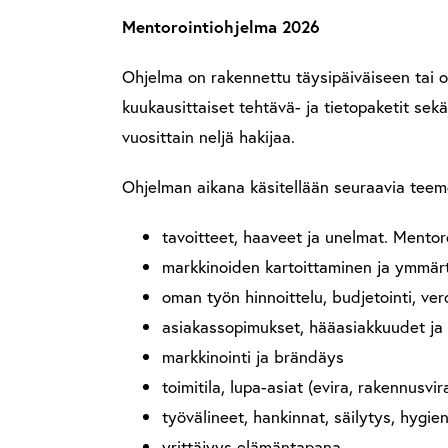
Mentorointiohjelma 2026
Ohjelma on rakennettu täysipäiväiseen tai os
kuukausittaiset tehtävä- ja tietopaketit se
vuosittain neljä hakijaa.
Ohjelman aikana käsitellään seuraavia teem
tavoitteet, haaveet ja unelmat. Mento
markkinoiden kartoittaminen ja ymmärtä
oman työn hinnoittelu, budjetointi, ver
asiakassopimukset, hääasiakkuudet ja
markkinointi ja brändäys
toimitila, lupa-asiat (evira, rakennusvir
työvälineet, hankinnat, säilytys, hygie
yrittäjyys elämäntapana