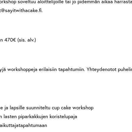
kshop soveltuu aloittelijoille tai jo pidemmän aikaa harrastan
t@sayitwithacake.fi.
n 470€ (sis. alv.)
tyjä workshoppeja erilaisiin tapahtumiin. Yhteydenotot puheli
le ja lapsille suunniteltu cup cake workshop
lasten piparkakkujen koristelupaja
vaikuttajatapahtumaan