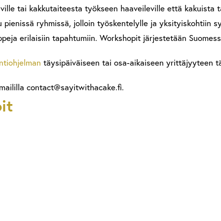
ville tai kakkutaiteesta työkseen haaveileville että kakuista 
 pienissä ryhmissä, jolloin työskentelylle ja yksityiskohtiin sy
ppeja erilaisiin tapahtumiin. Workshopit järjestetään Suomess
ntiohjelman
täysipäiväiseen tai osa-aikaiseen yrittäjyyteen täh
aililla contact@sayitwithacake.fi.
it