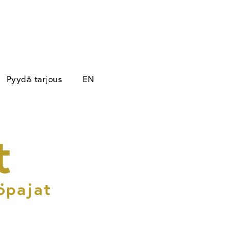
Pyydä tarjous
EN
t
öpajat