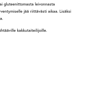
tai gluteenittomasta leivonnasta
ventymiselle jää riittävästi aikaa. Lisäksi
a.
tääville kakkutaiteilijoille.