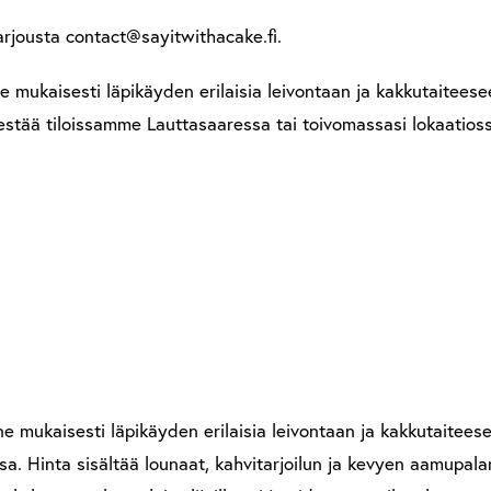
rjousta contact@sayitwithacake.fi.
 mukaisesti läpikäyden erilaisia leivontaan ja kakkutaiteeseen
estää tiloissamme Lauttasaaressa tai toivomassasi lokaatiossa.
e mukaisesti läpikäyden erilaisia leivontaan ja kakkutaiteesee
sa. Hinta sisältää lounaat, kahvitarjoilun ja kevyen aamupala