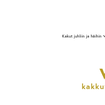
Skip
to
content
Kakut juhliin ja häihin
kakku