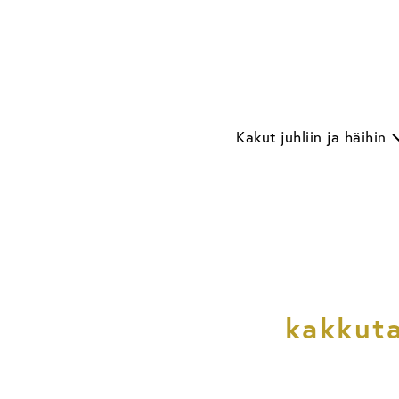
Skip
to
content
Kakut juhliin ja häihin
kakkuta