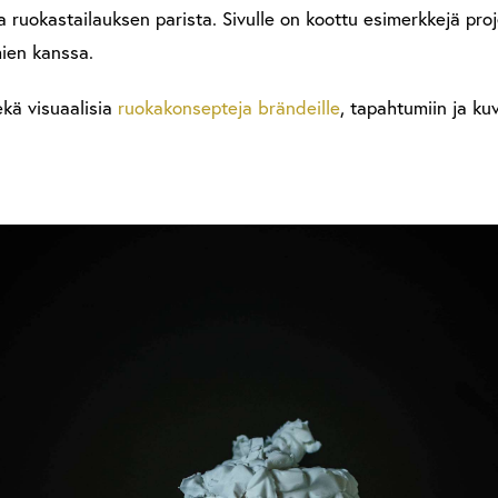
a ruokastailauksen parista. Sivulle on koottu esimerkkejä pro
mien kanssa.
kä visuaalisia
ruokakonsepteja brändeille
, tapahtumiin ja ku