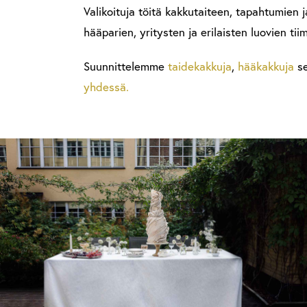
Valikoituja töitä kakkutaiteen, tapahtumien j
hääparien, yritysten ja erilaisten luovien tii
Suunnittelemme
taidekakkuja
,
hääkakkuja
se
yhdessä.