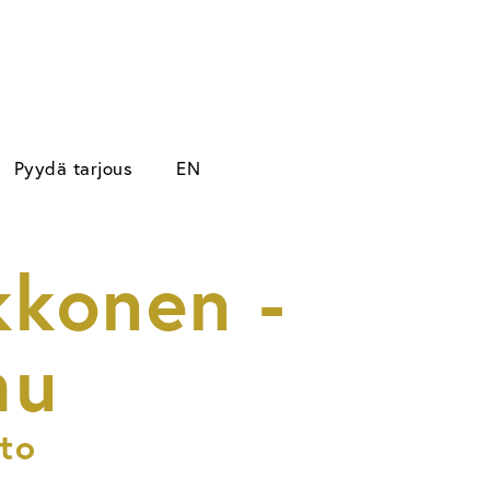
Pyydä tarjous
EN
kkonen -
mu
nto