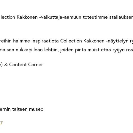
ction Kakkonen -vaikuttaja-aamuun toteutimme stailauksen
reihin haimme inspiraatiota Collection Kakkonen -näyttelyn r
aisen nukkapiilean lehtiin, joiden pinta muistuttaa ryijyn ros
e) & Content Corner
ernin taiteen museo
AT