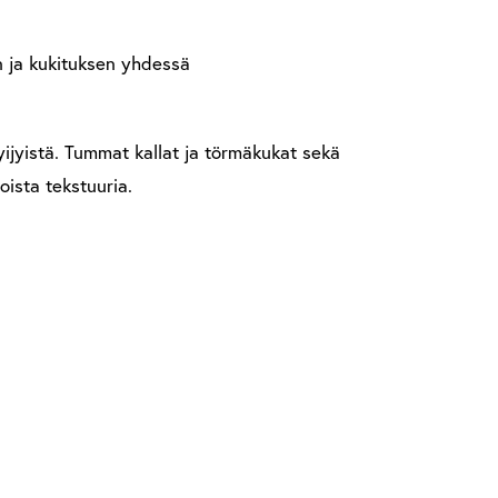
 ja kukituksen yhdessä
yijyistä. Tummat kallat ja törmäkukat sekä
oista tekstuuria.