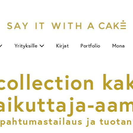
Yrityksille
Kirjat
Portfolio
Mona
ollection ka
aikuttaja-aa
pahtuma­stailaus ja tuota