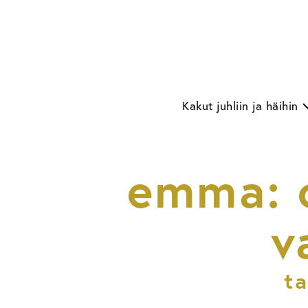
Skip
to
content
Kakut juhliin ja häihin
emma: c
v
ta